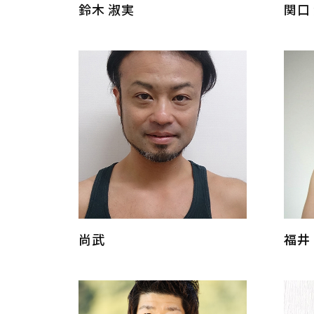
鈴木 淑実
関口
尚武
福井