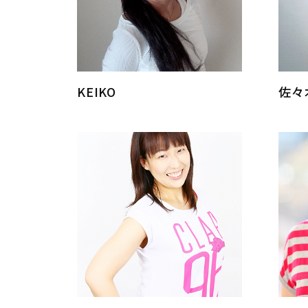
KEIKO
佐々