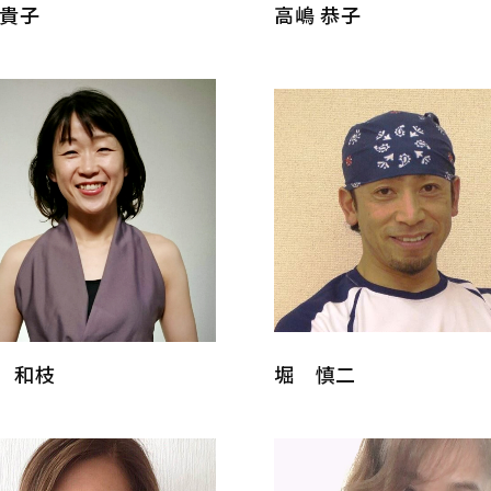
 貴子
高嶋 恭子
 和枝
堀 慎二