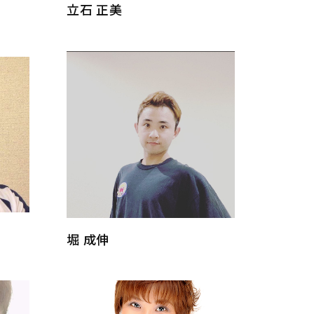
立石 正美
堀 成伸