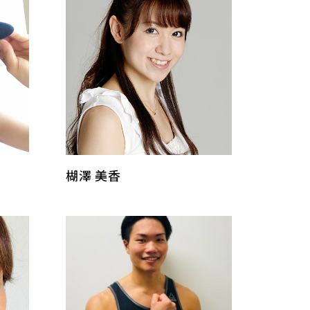
楜澤 美香