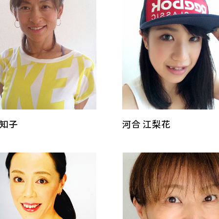
 知子
河合 江梨花