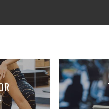
OR
ター