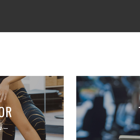
OR
ター